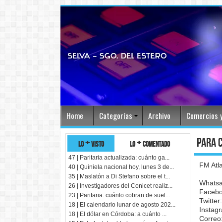
Home
Categorías
Archivo
Comercios y
para 
lo + visto
lo + comentado
47 | Paritaria actualizada: cuánto ga...
FM Atl
40 | Quiniela nacional hoy, lunes 3 de...
35 | Maslatón a Di Stefano sobre el t...
Whatsa
26 | Investigadores del Conicet realiz...
Facebo
23 | Paritaria: cuánto cobran de suel...
Twitte
18 | El calendario lunar de agosto 202...
Instagr
18 | El dólar en Córdoba: a cuánto ...
Correo