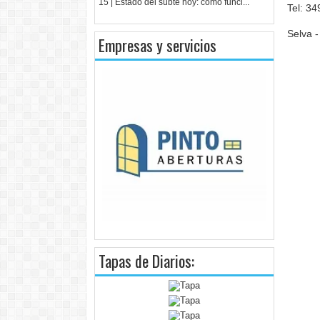
15 | Estado del subte hoy: cómo funci...
Tel: 3
Selva -
Empresas y servicios
Tapas de Diarios: