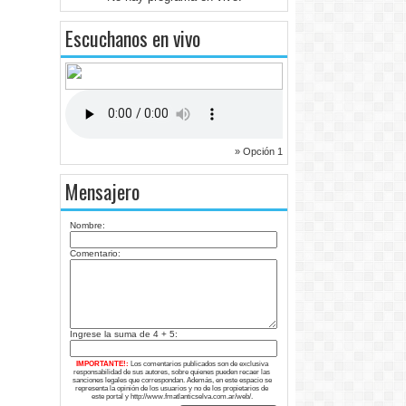
Escuchanos en vivo
» Opción 1
Mensajero
Nombre:
Comentario:
Ingrese la suma de 4 + 5:
IMPORTANTE!:
Los comentarios publicados son de exclusiva
responsabilidad de sus autores, sobre quienes pueden recaer las
sanciones legales que correspondan. Además, en este espacio se
representa la opinión de los usuarios y no de los propietarios de
este portal y http://www.fmatlanticselva.com.ar/web/.