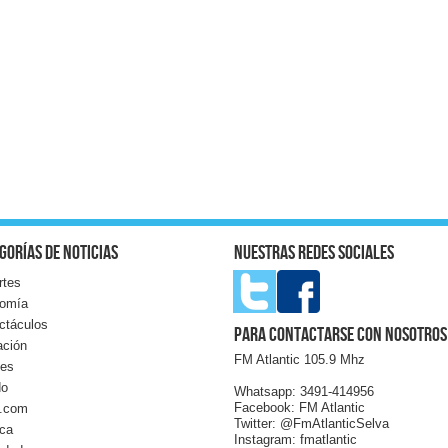
gorías de noticias
Nuestras redes sociales
rtes
omía
ctáculos
Para contactarse con nosotros
ación
FM Atlantic 105.9 Mhz
les
do
Whatsapp: 3491-414956
Facebook: FM Atlantic
l.com
Twitter: @FmAtlanticSelva
ica
Instagram: fmatlantic