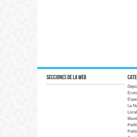
Secciones de la web
Cate
Depo
Econ
Espe
La N
Loca
Mun
Perfi
Polít