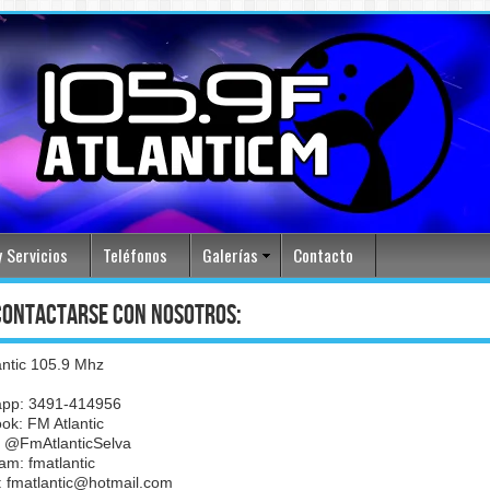
 Servicios
Teléfonos
Galerías
Contacto
contactarse con nosotros:
antic 105.9 Mhz
pp: 3491-414956
ok: FM Atlantic
r: @FmAtlanticSelva
am: fmatlantic
: fmatlantic@hotmail.com