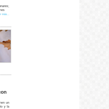
unares;
 mes
r más...
con
enen un
ño y la