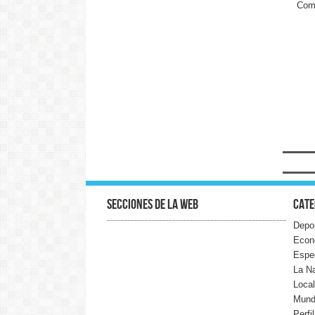
Come
Secciones de la web
Cate
Depo
Econ
Espe
La N
Loca
Mun
Perfi