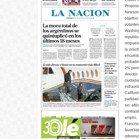
Proposi
Newsom y
objetiv
votante
Washing
republic
respues
la práct
encuest
probabl
2% perma
director
ciudadan
extraor
Califor
partida
sin afi
contrast
amplio,
Francis
favor.V
diferenc