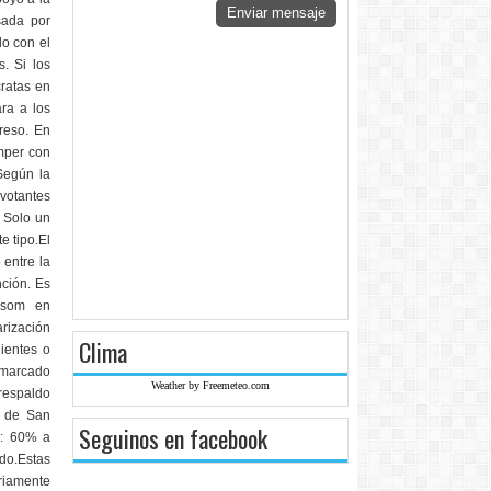
Enviar mensaje
sada por
do con el
. Si los
ratas en
ra a los
greso. En
mper con
.Según la
votantes
 Solo un
e tipo.El
 entre la
nción. Es
ewsom en
rización
Clima
ientes o
 marcado
Weather by Freemeteo.com
 respaldo
a de San
Seguinos en facebook
o: 60% a
do.Estas
ariamente