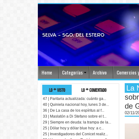
Home
Categorías
Archivo
Comercios y
La 
lo + visto
lo + comentado
sobr
47 | Paritaria actualizada: cuánto ga...
de 
40 | Quiniela nacional hoy, lunes 3 de...
36 | De La casa de los espíritus al f...
02/11/
33 | Maslatón a Di Stefano sobre el t...
29 | Siempre en deuda: la trampa de la...
25 | Dólar hoy y dólar blue hoy: a c...
25 | Investigadores del Conicet realiz...