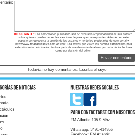
ntario:
IMPORTANTE!:
Los comentarios publicados son de exclusiva responsabilidad de sus autores,
sobre quienes pueden recaer las sanciones legales que correspondan. Además, en este
espacio se representa la opinión de los usuarios y no de los propietarios de este portal y
http://www.fmatlanticselva.com.ar/web/. Los textos que violen las normas establecidas para
este sitio serían eliminados, tanto a partir de una denuncia de abuso por parte de los lectores
como por decisión del editor.
Enviar comentario
Todavía no hay comentarios. Escriba el suyo.
gorías de noticias
Nuestras redes sociales
rtes
omía
ctáculos
Para contactarse con nosotros
ación
FM Atlantic 105.9 Mhz
les
do
Whatsapp: 3491-414956
Facebook: FM Atlantic
l.com