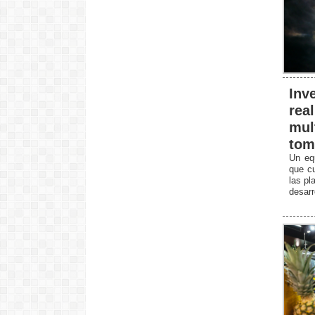
Inv
rea
mul
tom
Un equ
que cu
las pl
desarr