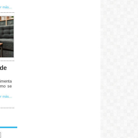
r más...
 de
limenta
cómo se
r más...