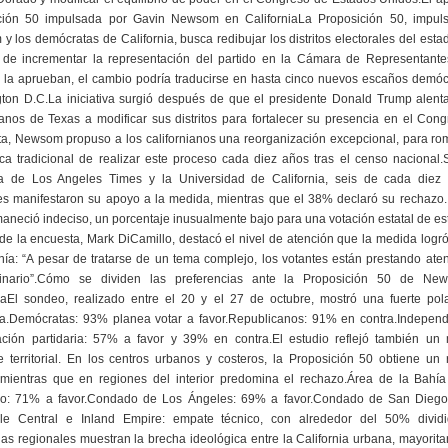
ción 50 impulsada por Gavin Newsom en CaliforniaLa Proposición 50, impul
 los demócratas de California, busca redibujar los distritos electorales del esta
o de incrementar la representación del partido en la Cámara de Representantes
s la aprueban, el cambio podría traducirse en hasta cinco nuevos escaños demóc
ton D.C.La iniciativa surgió después de que el presidente Donald Trump alenta
anos de Texas a modificar sus distritos para fortalecer su presencia en el Con
ta, Newsom propuso a los californianos una reorganización excepcional, para ro
ica tradicional de realizar este proceso cada diez años tras el censo nacional
a de Los Angeles Times y la Universidad de California, seis de cada diez 
es manifestaron su apoyo a la medida, mientras que el 38% declaró su rechazo.
neció indeciso, un porcentaje inusualmente bajo para una votación estatal de est
 de la encuesta, Mark DiCamillo, destacó el nivel de atención que la medida logró
ía: “A pesar de tratarse de un tema complejo, los votantes están prestando ate
dinario”.Cómo se dividen las preferencias ante la Proposición 50 de N
niaEl sondeo, realizado entre el 20 y el 27 de octubre, mostró una fuerte pola
ria.Demócratas: 93% planea votar a favor.Republicanos: 91% en contra.Independ
liación partidaria: 57% a favor y 39% en contra.El estudio reflejó también un
e territorial. En los centros urbanos y costeros, la Proposición 50 obtiene un
 mientras que en regiones del interior predomina el rechazo.Área de la Bahí
co: 71% a favor.Condado de Los Ángeles: 69% a favor.Condado de San Dieg
alle Central e Inland Empire: empate técnico, con alrededor del 50% dividi
ias regionales muestran la brecha ideológica entre la California urbana, mayorit