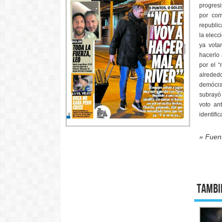
progresi
por cor
republic
la elecc
ya vota
hacerlo 
por el “
alrededo
demócra
subrayó
voto an
identifi
» Fuen
Tambi