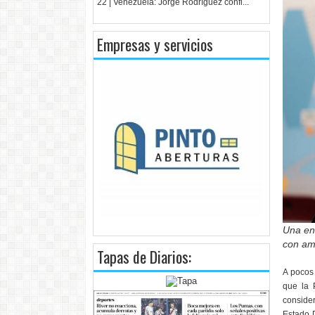
22 | Venezuela: Jorge Rodríguez confi...
Empresas y servicios
Una en
con amp
Tapas de Diarios:
A pocos 
que la 
consider
Estado D