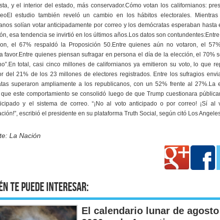
sta, y el interior del estado, más conservador.Cómo votan los californianos: pre
reoEl estudio también reveló un cambio en los hábitos electorales. Mientras
anos solían votar anticipadamente por correo y los demócratas esperaban hasta 
ión, esa tendencia se invirtió en los últimos años.Los datos son contundentes:Entr
ron, el 67% respaldó la Proposición 50.Entre quienes aún no votaron, el 57
a favor.Entre quienes piensan sufragar en persona el día de la elección, el 70% s
no”.En total, casi cinco millones de californianos ya emitieron su voto, lo que r
r del 21% de los 23 millones de electores registrados. Entre los sufragios envi
tas superaron ampliamente a los republicanos, con un 52% frente al 27%.La 
 que este comportamiento se consolidó luego de que Trump cuestionara pública
ticipado y el sistema de correo. “¡No al voto anticipado o por correo! ¡Sí al 
cación!”, escribió el presidente en su plataforma Truth Social, según citó Los Angele
te: La Nación
én te puede interesar:
El calendario lunar de agosto