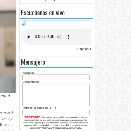
Escuchanos en vivo
» Opción 1
Mensajero
Nombre:
Comentario:
cuenta
Ingrese la suma de 4 + 5:
ta reveló
IMPORTANTE!:
Los comentarios publicados son de exclusiva
 ventaja
responsabilidad de sus autores, sobre quienes pueden recaer las
sanciones legales que correspondan. Además, en este espacio se
ítico del
representa la opinión de los usuarios y no de los propietarios de
este portal y http://www.fmatlanticselva.com.ar/web/.
poyo a la