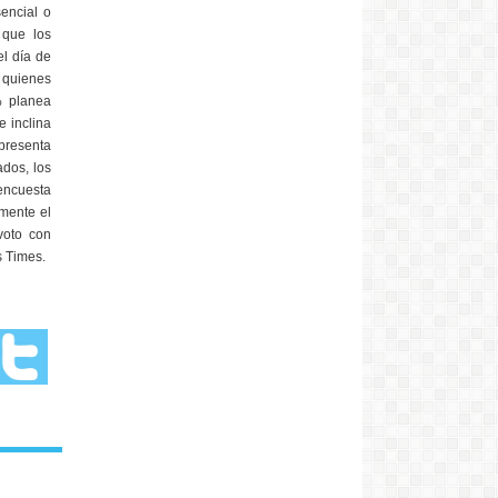
sencial o
 que los
el día de
e quienes
% planea
e inclina
epresenta
ados, los
encuesta
mente el
voto con
s Times.