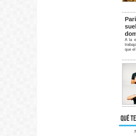
Par
sue
dom
A la e
traba
que el
qué te