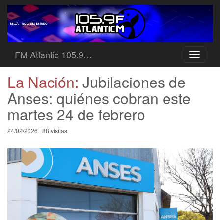
FM Atlantic 105.9…
Toggle
navigati
La Nación:
Jubilaciones de
Anses: quiénes cobran este
martes 24 de febrero
24/02/2026 | 88 visitas