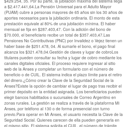
$429.254, 35. Por su parte, la jubilación máxima del sistema llega
a $2.417.441,64.La Pensión Universal para el Adulto Mayor
(PUAM) cubre a personas mayores de 65 años sin los 30 años de
aportes necesarios para la jubilación ordinaria. El monto de esta
prestación equivale al 80% de una jubilación mínima. El haber
mensual se fija en $287.403,47. Con la adición del bono de
$70.000, el beneficiario recibe un total de $357.403,47.Las
Pensiones No Contributivas (PNC) por Invalidez o Vejez tienen un
haber base de $251.478, 04. Al sumarle el bono, el pago final
alcanza los $321.478,04.Gestión de claves y lugar de cobroLos
titulares pueden consultar su fecha y lugar de cobro mediante los
canales digitales oficiales. El proceso requiere ingresar al sitio
web de la Anses y completar un formulario con el número de
beneficio o de CUIL. El sistema indica el plazo límite para el retiro
del dinero.¿Cómo crear la Clave de la Seguridad Social de la
Anses?Existe la opción de cambiar el lugar de pago tras recibir el
primer depósito en la entidad asignada. Los beneficiarios pueden
elegir bancos habilitados o sucursales de Correo Argentino en
zonas rurales. La gestión se realiza a través de la plataforma Mi
Anses, por teléfono al 130 o de forma presencial con turno
previo.Para operar en Mi Anses, el usuario necesita la Clave de la
Seguridad Social. Quienes carecen de ella pueden generarla en
el mismo sitio. El sistema solicita el CUIL, el número de trámite