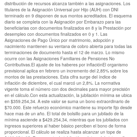
distribución de recursos alcanza también a las asignaciones. Los
titulares de la Asignación Universal por Hijo (AUH) con DNI
terminado en 9 disponen de sus montos acreditados. El esquema
diario se completa con la Asignación por Embarazo para las
beneficiarias con documentos finalizados en 8 y la Prestación por
desempleo con documentos finalizados en 0 y 1. Las
Asignaciones de Pago Único por matrimonio, adopción y
nacimiento mantienen su ventana de cobro abierta para todas las
terminaciones de documento hasta el 12 de marzo. Lo mismo
ocurre con las Asignaciones Familiares de Pensiones No
Contributivas.El ajuste de los haberes por inflaciónEl organismo
previsional aplica en febrero un incremento del 2,85% sobre los
montos de las prestaciones. Esta cifra surge del índice de
inflación de diciembre, el cual marcó un 2,8%. La normativa
vigente toma el número con dos decimales para mayor precisión
en el cálculo.Con esta actualización, la jubilación mínima se ubica
en $359.254,34. A este valor se suma un bono extraordinario de
$70.000. Este refuerzo económico mantiene su importe fijo desde
hace mas de un año. El total de bolsillo para un jubilado de la
mínima asciende a $429.254,34, mientras que los jubilados con
ingresos superiores al haber básico perciben el bono de forma
proporcional. El cálculo se realiza hasta alcanzar un tope de