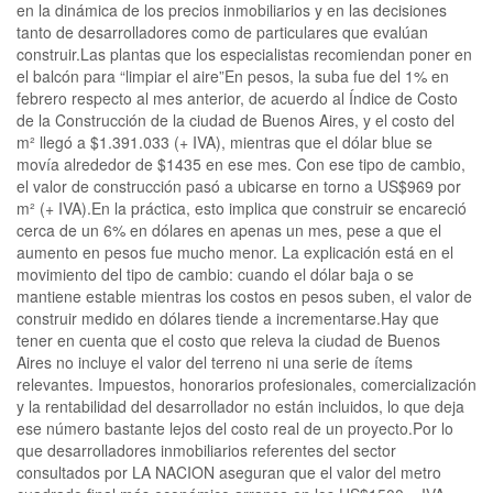
en la dinámica de los precios inmobiliarios y en las decisiones
tanto de desarrolladores como de particulares que evalúan
construir.Las plantas que los especialistas recomiendan poner en
el balcón para “limpiar el aire”En pesos, la suba fue del 1% en
febrero respecto al mes anterior, de acuerdo al Índice de Costo
de la Construcción de la ciudad de Buenos Aires, y el costo del
m² llegó a $1.391.033 (+ IVA), mientras que el dólar blue se
movía alrededor de $1435 en ese mes. Con ese tipo de cambio,
el valor de construcción pasó a ubicarse en torno a US$969 por
m² (+ IVA).En la práctica, esto implica que construir se encareció
cerca de un 6% en dólares en apenas un mes, pese a que el
aumento en pesos fue mucho menor. La explicación está en el
movimiento del tipo de cambio: cuando el dólar baja o se
mantiene estable mientras los costos en pesos suben, el valor de
construir medido en dólares tiende a incrementarse.Hay que
tener en cuenta que el costo que releva la ciudad de Buenos
Aires no incluye el valor del terreno ni una serie de ítems
relevantes. Impuestos, honorarios profesionales, comercialización
y la rentabilidad del desarrollador no están incluidos, lo que deja
ese número bastante lejos del costo real de un proyecto.Por lo
que desarrolladores inmobiliarios referentes del sector
consultados por LA NACION aseguran que el valor del metro