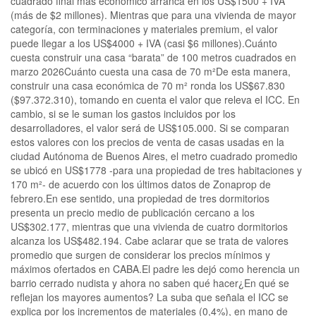
cuadrado final más económico arranca en los US$1500 + IVA
(más de $2 millones). Mientras que para una vivienda de mayor
categoría, con terminaciones y materiales premium, el valor
puede llegar a los US$4000 + IVA (casi $6 millones).Cuánto
cuesta construir una casa “barata” de 100 metros cuadrados en
marzo 2026Cuánto cuesta una casa de 70 m²De esta manera,
construir una casa económica de 70 m² ronda los US$67.830
($97.372.310), tomando en cuenta el valor que releva el ICC. En
cambio, si se le suman los gastos incluidos por los
desarrolladores, el valor será de US$105.000. Si se comparan
estos valores con los precios de venta de casas usadas en la
ciudad Autónoma de Buenos Aires, el metro cuadrado promedio
se ubicó en US$1778 -para una propiedad de tres habitaciones y
170 m²- de acuerdo con los últimos datos de Zonaprop de
febrero.En ese sentido, una propiedad de tres dormitorios
presenta un precio medio de publicación cercano a los
US$302.177, mientras que una vivienda de cuatro dormitorios
alcanza los US$482.194. Cabe aclarar que se trata de valores
promedio que surgen de considerar los precios mínimos y
máximos ofertados en CABA.El padre les dejó como herencia un
barrio cerrado nudista y ahora no saben qué hacer¿En qué se
reflejan los mayores aumentos? La suba que señala el ICC se
explica por los incrementos de materiales (0,4%), en mano de