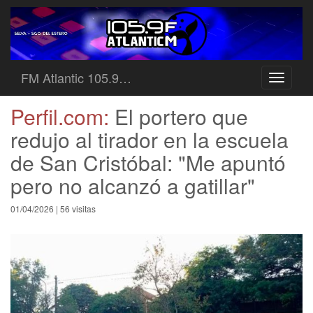
FM Atlantic 105.9…
Toggle
navigati
Perfil.com:
El portero que
redujo al tirador en la escuela
de San Cristóbal: "Me apuntó
pero no alcanzó a gatillar"
01/04/2026 | 56 visitas